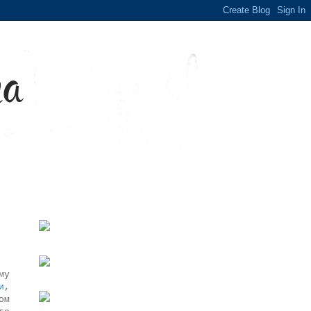
му
и
,
ом