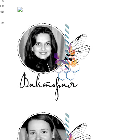
го
то
ий
ам