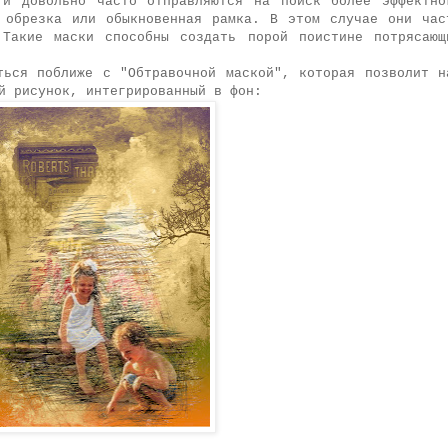
 и довольно часто отправляются на поиск более эффектно
 обрезка или обыкновенная рамка. В этом случае они час
 Такие маски способны создать порой поистине потрясающ
ться поближе с "Обтравочной маской", которая позволит н
й рисунок, интегрированный в фон: