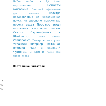
МУЛАН
набор в ДК
Наше
Новости
вдохновение
магазина
Оверлей
оформление
Палитра
дня рождения
Поздравление от СкрапДевчат
поиск интересного
ПОКАХОНТАС
Простые вещи
Проект 10х15
РАПУНЦЕЛЬ
РУСАЛОЧКА АРИЭЛЬ
Скрап-фишки в
Скетчи
Photoshop
Слово автора
Спецпроект
Товар в шкатулке
Украшаем интерьер
Цветочная
рубрика "Как в сказке!"
Чувства в цвете
Magic Box
mixed-media
Постоянные читатели
ли
ем
ом