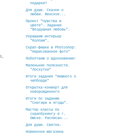
подарки?
Для души. Сказки о
любви. Женское...
Проект "Чувства в
цвете". Задание
"Воздушная любовь".
Украшаем интерьер
"Коллаж".
Скрап-фишки в Photoshop:
"Нарисованное фото"
3,
Поболтаем о вдохновении!
Маленькие полезности.
"Лоскутки"
Итоги задания "Немного о
чипборде"
Открытка-конверт для
новорожденного
Итоги по заданию
"Снегири и ягоды".
Мастер классы по
скрапбукингу в г.
Омске. Расписан...
Для души. Святки.
Новиночки магазина