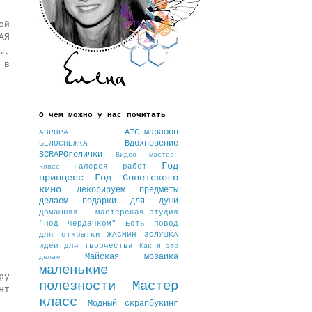
ой
АЯ
ы.
 в
О чем можно у нас почитать
АТС-марафон
АВРОРА
Вдохновение
БЕЛОСНЕЖКА
SCRAPOголички
Видео мастер-
Год
Галерея работ
класс
принцесс
Год Советского
кино
Декорируем предметы
Делаем подарки
для души
Домашняя мастерская-студия
"Под чердачком"
Есть повод
для открытки
ЖАСМИН
ЗОЛУШКА
идеи для творчества
Как я это
Майская мозаика
делаю
маленькие
ру
полезности
Мастер
нт
класс
Модный скрапбукинг