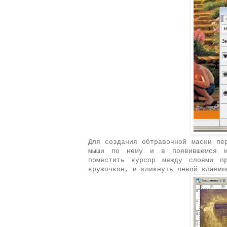
Для создания обтравочной маски пе
мыши по нему и в появившемся м
поместить курсор между слоями п
кружочков, и кликнуть левой клави